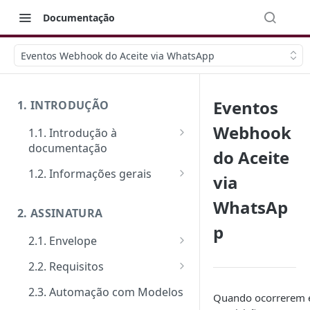
Documentação
Eventos Webhook do Aceite via WhatsApp
Eventos
1. INTRODUÇÃO
Webhook
1.1. Introdução à
documentação
do Aceite
Primeiros passos
1.2. Informações gerais
via
Veja como funciona na prática
FAQ: Dúvidas comuns
WhatsAp
2. ASSINATURA
Ferramentas de Teste:
Suporte
p
Postman e Insomnia
2.1. Envelope
Limite de requisições
Guia de criação: O passo a
2.2. Requisitos
Mensagens de erro
passo padrão
Tipos de requisitos de
2.3. Automação com Modelos
Segurança
Quando ocorrerem 
Documentos
qualificação