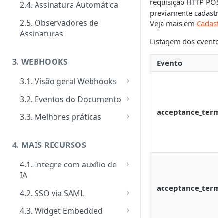
requisição HTTP POS
2.4. Assinatura Automática
Signatários
Tipos de requisitos de
previamente cadastr
autenticação
2.5. Observadores de
Veja mais em
Cadas
Tipos de notificações para os
Notificações
Assinaturas
signatários
Tipos de Requisito de Rubrica
Listagem dos event
Customizar notificações por
Gerenciamento e consultas de
Confirmação de visualização
e-mail
Envelopes
3. WEBHOOKS
Evento
das notificações
Eventos
3.1. Visão geral Webhooks
Ativação performática: alta
Cadastro de Webhooks via APP
3.2. Eventos do Documento
escala e assincronismo
acceptance_ter
Cadastro de Webhooks via API
Evento Add Signer
3.3. Melhores práticas
Regras de finalização de
Evento Attempts by Whatsapp
Segurança de Webhooks
Envelopes
Exceeded
4. MAIS RECURSOS
Evento Auto Close
4.1. Integre com auxílio de
IA
Evento Cancel
acceptance_ter
MCP Server
4.2. SSO via SAML
Evento Close
Como implementar SSO via
4.3. Widget Embedded
Evento Deadline
SAML