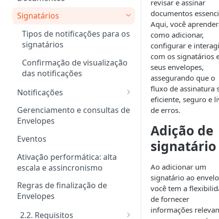
revisar e assinar
documentos essenci
Signatários
Aqui, você aprender
Tipos de notificações para os
como adicionar,
signatários
configurar e interag
com os signatários
Confirmação de visualização
seus envelopes,
das notificações
assegurando que o
fluxo de assinatura 
Notificações
eficiente, seguro e l
Customizar notificações por
Gerenciamento e consultas de
de erros.
e-mail
Envelopes
Adição de
Eventos
signatário
Ativação performática: alta
Ao adicionar um
escala e assincronismo
signatário ao envelo
Regras de finalização de
você tem a flexibili
Envelopes
de fornecer
informações relevan
2.2. Requisitos