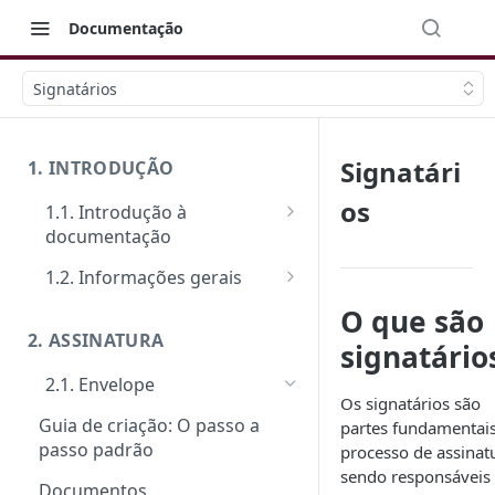
Documentação
Signatários
Signatári
1. INTRODUÇÃO
os
1.1. Introdução à
documentação
Primeiros passos
1.2. Informações gerais
Veja como funciona na prática
FAQ: Dúvidas comuns
O que são
2. ASSINATURA
signatário
Ferramentas de Teste:
Suporte
Postman e Insomnia
2.1. Envelope
Limite de requisições
Os signatários são
Guia de criação: O passo a
partes fundamentai
Mensagens de erro
passo padrão
processo de assinat
Segurança
sendo responsáveis
Documentos