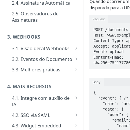
Quando ocorrer um
2.4. Assinatura Automática
Signatários
Tipos de requisitos de
disparada para a UR
autenticação
2.5. Observadores de
Tipos de notificações para os
Notificações
Request
Assinaturas
signatários
Tipos de Requisito de Rubrica
Customizar notificações por
Gerenciamento e consultas de
POST /documents 
Confirmação de visualização
e-mail
Envelopes
Host: www.exampl
3. WEBHOOKS
das notificações
Content-Type: ap
Eventos
Accept: applicat
3.1. Visão geral Webhooks
Event: upload

Ativação performática: alta
Cadastro de Webhooks via APP
Content-Hmac: 
3.2. Eventos do Documento
escala e assincronismo
sha256=75417778
Cadastro de Webhooks via API
Evento Add Signer
3.3. Melhores práticas
Regras de finalização de
Evento Attempts by Whatsapp
Segurança de Webhooks
Envelopes
Body
Exceeded
4. MAIS RECURSOS
{

Evento Auto Close
4.1. Integre com auxílio de
  "event": { /* Evento que disparou o Webhook */

    "name": "acceptance_term_sent",

IA
Evento Cancel
    "data": {

MCP Server
4.2. SSO via SAML
      "user": {

Evento Close
        "email
Como implementar SSO via
4.3. Widget Embedded
	  "name": "John Admin"

Evento Deadline
SAML