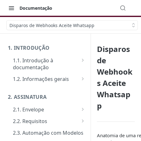
Documentação
Disparos de Webhooks Aceite Whatsapp
Disparos
1. INTRODUÇÃO
de
1.1. Introdução à
documentação
Webhook
Primeiros passos
1.2. Informações gerais
s Aceite
Veja como funciona na prática
FAQ: Dúvidas comuns
Whatsap
2. ASSINATURA
Ferramentas de Teste:
Suporte
p
Postman e Insomnia
2.1. Envelope
Limite de requisições
Guia de criação: O passo a
2.2. Requisitos
Mensagens de erro
passo padrão
Tipos de requisitos de
2.3. Automação com Modelos
Segurança
Anatomia de uma r
Documentos
qualificação