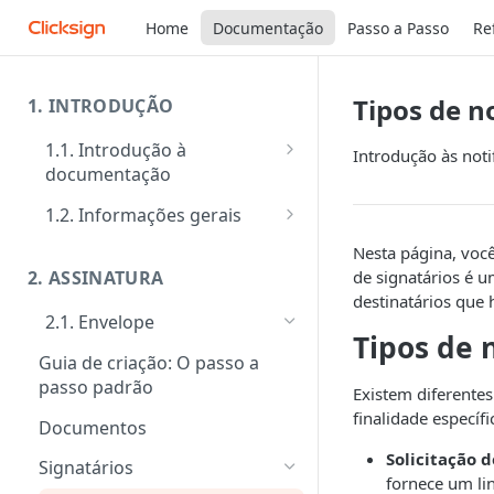
Home
Documentação
Passo a Passo
Re
Tipos de n
1. INTRODUÇÃO
1.1. Introdução à
Introdução às noti
documentação
Primeiros passos
1.2. Informações gerais
Veja como funciona na prática
FAQ: Dúvidas comuns
Nesta página, você
de signatários é u
2. ASSINATURA
Ferramentas de Teste:
Suporte
destinatários que
Postman e Insomnia
2.1. Envelope
Limite de requisições
Tipos de 
Guia de criação: O passo a
Mensagens de erro
passo padrão
Existem diferente
Segurança
finalidade específi
Documentos
Solicitação d
Signatários
fornece um lin