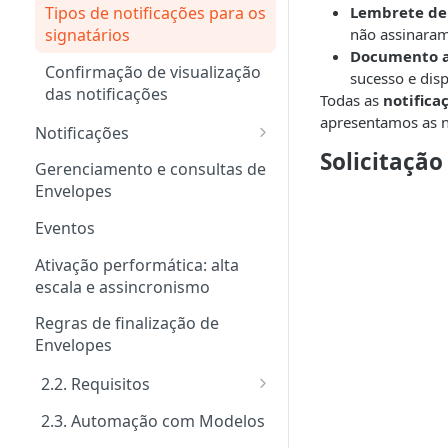
Lembrete de 
Tipos de notificações para os
não assinaram
signatários
Documento a
Confirmação de visualização
sucesso e dis
das notificações
Todas as
notifica
apresentamos as n
Notificações
Solicitação
Customizar notificações por
Gerenciamento e consultas de
e-mail
Envelopes
Eventos
Ativação performática: alta
escala e assincronismo
Regras de finalização de
Envelopes
2.2. Requisitos
Tipos de requisitos de
2.3. Automação com Modelos
qualificação