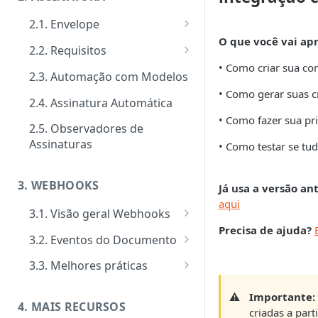
Suporte
2.1. Envelope
Limite de requisições
O que você vai ap
Guia de criação: O passo a
2.2. Requisitos
Mensagens de erro
passo padrão
• Como criar sua co
Tipos de requisitos de
2.3. Automação com Modelos
Segurança
Documentos
qualificação
• Como gerar suas c
2.4. Assinatura Automática
Signatários
Tipos de requisitos de
• Como fazer sua pr
autenticação
2.5. Observadores de
Tipos de notificações para os
Notificações
Assinaturas
• Como testar se tu
signatários
Tipos de Requisito de Rubrica
Customizar notificações por
Gerenciamento e consultas de
Confirmação de visualização
e-mail
Envelopes
3. WEBHOOKS
Já usa a versão an
das notificações
aqui
Eventos
3.1. Visão geral Webhooks
Precisa de ajuda?
Ativação performática: alta
Cadastro de Webhooks via APP
3.2. Eventos do Documento
escala e assincronismo
Cadastro de Webhooks via API
Evento Add Signer
3.3. Melhores práticas
Regras de finalização de
Evento Attempts by Whatsapp
Segurança de Webhooks
Envelopes
⚠️
Importante:
Exceeded
4. MAIS RECURSOS
criadas a par