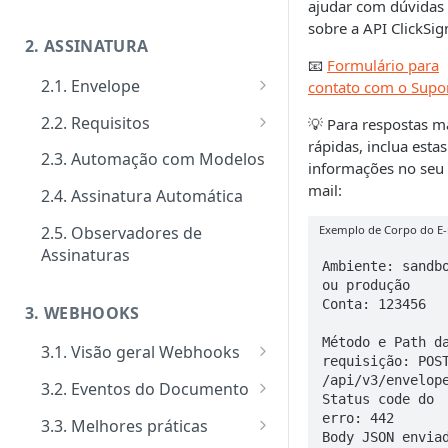
ajudar com dúvidas
sobre a API ClickSig
2. ASSINATURA
📧
Formulário para
2.1. Envelope
contato com o Supo
Guia de criação: O passo a
2.2. Requisitos
💡 Para respostas m
passo padrão
rápidas, inclua estas
Tipos de requisitos de
2.3. Automação com Modelos
informações no seu 
Documentos
qualificação
mail:
2.4. Assinatura Automática
Signatários
Tipos de requisitos de
autenticação
Exemplo de Corpo do E-
2.5. Observadores de
Tipos de notificações para os
Notificações
Assinaturas
signatários
Ambiente: sandbo
Tipos de Requisito de Rubrica
Customizar notificações por
Gerenciamento e consultas de
ou produção

Confirmação de visualização
e-mail
Envelopes
Conta: 123456

3. WEBHOOKS
das notificações
Eventos
Método e Path da
3.1. Visão geral Webhooks
requisição: POST
Ativação performática: alta
Cadastro de Webhooks via APP
/api/v3/envelope
3.2. Eventos do Documento
escala e assincronismo
Status code do 
Cadastro de Webhooks via API
Evento Add Signer
erro: 442

3.3. Melhores práticas
Regras de finalização de
Body JSON enviad