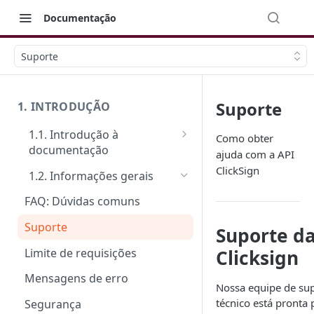
Documentação
Suporte
Suporte
1. INTRODUÇÃO
1.1. Introdução à
Como obter
documentação
ajuda com a API
Primeiros passos
ClickSign
1.2. Informações gerais
Veja como funciona na prática
FAQ: Dúvidas comuns
Ferramentas de Teste:
Suporte
Suporte d
Postman e Insomnia
Limite de requisições
Clicksign
Mensagens de erro
Nossa equipe de su
técnico está pronta 
Segurança