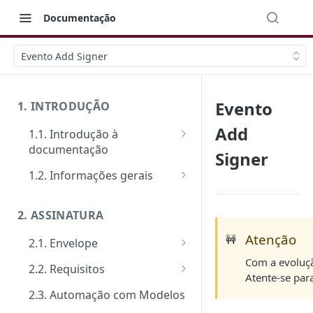
Documentação
Evento Add Signer
Evento
1. INTRODUÇÃO
Add
1.1. Introdução à
documentação
Signer
Primeiros passos
1.2. Informações gerais
Veja como funciona na prática
FAQ: Dúvidas comuns
2. ASSINATURA
Ferramentas de Teste:
Suporte
Postman e Insomnia
Atenção
🚧
2.1. Envelope
Limite de requisições
Com a evoluçã
Guia de criação: O passo a
2.2. Requisitos
Mensagens de erro
Atente-se par
passo padrão
Tipos de requisitos de
2.3. Automação com Modelos
Segurança
Documentos
qualificação