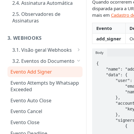
Quando ocorrerem 
2.4. Assinatura Automática
Signatários
Tipos de requisitos de
disparada para a UR
autenticação
2.5. Observadores de
mais em
Cadastro 
Tipos de notificações para os
Notificações
Assinaturas
signatários
Tipos de Requisito de Rubrica
Customizar notificações por
Evento
D
Gerenciamento e consultas de
Confirmação de visualização
e-mail
Envelopes
3. WEBHOOKS
add_signer
Oc
das notificações
Eventos
3.1. Visão geral Webhooks
Body
Ativação performática: alta
Cadastro de Webhooks via APP
3.2. Eventos do Documento
{

escala e assincronismo
Cadastro de Webhooks via API
    "name": "add_signer",

Evento Add Signer
Regras de finalização de
    "data": {

        "user": {

Envelopes
Evento Attempts by Whatsapp
        
Exceeded
            "name": "John Doe"

        },

Evento Auto Close
        "account": {

            "key": "12345678-1234-5678-9012-123456789012"

Evento Cancel
        },

        "signers": [

Evento Close
            {

                "sign_as": "sign",
Evento Deadline