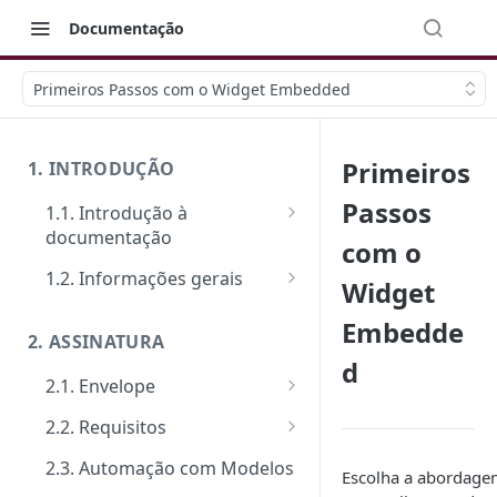
Documentação
Primeiros Passos com o Widget Embedded
Primeiros
1. INTRODUÇÃO
Passos
1.1. Introdução à
documentação
com o
Primeiros passos
1.2. Informações gerais
Widget
Veja como funciona na prática
FAQ: Dúvidas comuns
Embedde
2. ASSINATURA
Ferramentas de Teste:
Suporte
d
Postman e Insomnia
2.1. Envelope
Limite de requisições
Guia de criação: O passo a
2.2. Requisitos
Mensagens de erro
passo padrão
Tipos de requisitos de
2.3. Automação com Modelos
Segurança
Escolha a abordag
Documentos
qualificação