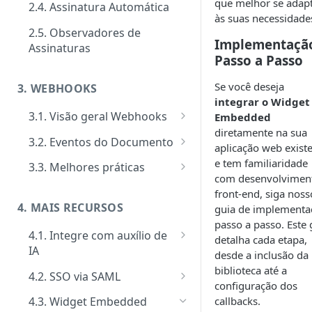
que melhor se adap
2.4. Assinatura Automática
Signatários
Tipos de requisitos de
às suas necessidade
autenticação
2.5. Observadores de
Tipos de notificações para os
Notificações
Implementaçã
Assinaturas
signatários
Tipos de Requisito de Rubrica
Passo a Passo
Customizar notificações por
Gerenciamento e consultas de
Confirmação de visualização
e-mail
Envelopes
Se você deseja
3. WEBHOOKS
das notificações
integrar o Widget
Eventos
3.1. Visão geral Webhooks
Embedded
diretamente na sua
Ativação performática: alta
Cadastro de Webhooks via APP
3.2. Eventos do Documento
aplicação web exist
escala e assincronismo
Cadastro de Webhooks via API
Evento Add Signer
e tem familiaridade
3.3. Melhores práticas
Regras de finalização de
com desenvolvimen
Evento Attempts by Whatsapp
Segurança de Webhooks
Envelopes
front-end, siga noss
Exceeded
4. MAIS RECURSOS
guia de implementa
passo a passo. Este 
Evento Auto Close
4.1. Integre com auxílio de
detalha cada etapa,
IA
Evento Cancel
desde a inclusão da
MCP Server
biblioteca até a
4.2. SSO via SAML
Evento Close
configuração dos
Como implementar SSO via
callbacks.
4.3. Widget Embedded
Evento Deadline
SAML