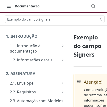
Documentação
Exemplo do campo Signers
Exemplo
1. INTRODUÇÃO
do campo
1.1. Introdução à
documentação
Signers
Primeiros passos
1.2. Informações gerais
Veja como funciona na prática
FAQ: Dúvidas comuns
2. ASSINATURA
Ferramentas de Teste:
Suporte
Postman e Insomnia
Atenção!
🚧
2.1. Envelope
Limite de requisições
Com a evoluç
Guia de criação: O passo a
2.2. Requisitos
Mensagens de erro
do sistema, a
passo padrão
Tipos de requisitos de
informações
2.3. Automação com Modelos
Segurança
Documentos
qualificação
podem sofrer