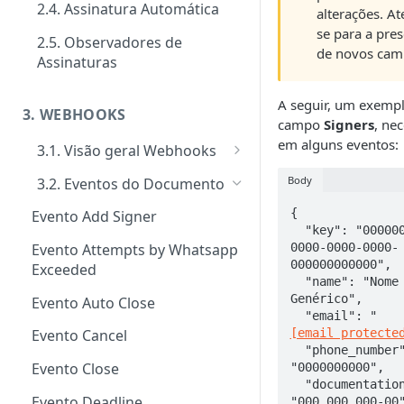
2.4. Assinatura Automática
alterações. At
Signatários
Tipos de requisitos de
se para a pre
autenticação
2.5. Observadores de
Tipos de notificações para os
de novos cam
Notificações
Assinaturas
signatários
Tipos de Requisito de Rubrica
Customizar notificações por
Gerenciamento e consultas de
Confirmação de visualização
e-mail
A seguir, um exemp
Envelopes
3. WEBHOOKS
das notificações
campo
Signers
, ne
Eventos
em alguns eventos:
3.1. Visão geral Webhooks
Ativação performática: alta
Cadastro de Webhooks via APP
Body
3.2. Eventos do Documento
escala e assincronismo
Cadastro de Webhooks via API
{

Evento Add Signer
Regras de finalização de
  "key": "00000000-
Envelopes
0000-0000-0000-
Evento Attempts by Whatsapp
000000000000",

Exceeded
  "name": "Nome 
Genérico",

Evento Auto Close
  "email": "
[email protecte
Evento Cancel
  "phone_number": 
Evento Close
"0000000000",

  "documentation": 
Evento Deadline
"000.000.000-00"