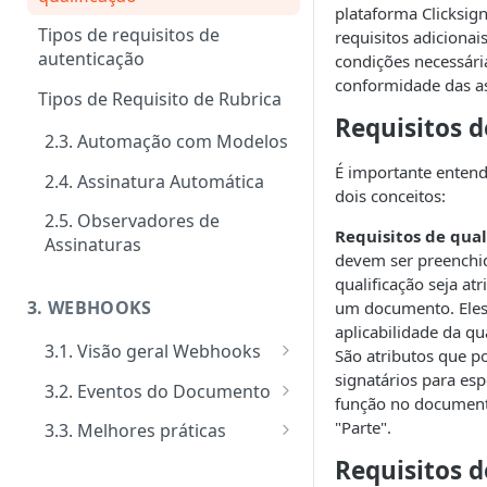
plataforma Clicksign
Signatários
Tipos de requisitos de
requisitos adiciona
Tipos de notificações para os
autenticação
condições necessária
Notificações
signatários
conformidade das as
Customizar notificações por
Tipos de Requisito de Rubrica
Gerenciamento e consultas de
Confirmação de visualização
e-mail
Requisitos d
Envelopes
2.3. Automação com Modelos
das notificações
Eventos
É importante entend
2.4. Assinatura Automática
dois conceitos:
Ativação performática: alta
2.5. Observadores de
escala e assincronismo
Requisitos de qual
Assinaturas
devem ser preenchi
Regras de finalização de
qualificação seja at
Envelopes
3. WEBHOOKS
um documento. Eles
aplicabilidade da qu
3.1. Visão geral Webhooks
São atributos que p
signatários para esp
Cadastro de Webhooks via APP
3.2. Eventos do Documento
função no documen
Cadastro de Webhooks via API
Evento Add Signer
"Parte".
3.3. Melhores práticas
Evento Attempts by Whatsapp
Segurança de Webhooks
Requisitos d
Exceeded