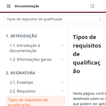
Documentação
Tipos de requisitos de qualificação
Tipos de
1. INTRODUÇÃO
requisitos
1.1. Introdução à
documentação
de
Primeiros passos
1.2. Informações gerais
qualificaç
Veja como funciona na prática
FAQ: Dúvidas comuns
ão
2. ASSINATURA
Ferramentas de Teste:
Suporte
Postman e Insomnia
2.1. Envelope
Limite de requisições
Guia de criação: O passo a
2.2. Requisitos
Mensagens de erro
Nesta página, você 
passo padrão
detalhada sobre os c
Tipos de requisitos de
Segurança
Documentos
que podem ser apli
qualificação