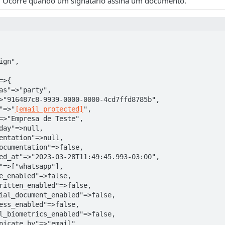
Ocorre quando um signatário assina um documento.
ail"=>"
[email protected]
",
