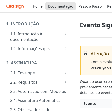
Home
Documentação
Passo a Passo
Re
Evento Sig
1. INTRODUÇÃO
1.1. Introdução à
documentação
Primeiros passos
1.2. Informações gerais
Atenção
🚧
Veja como funciona na prática
FAQ: Dúvidas comuns
Com a evolu
2. ASSINATURA
Ferramentas de Teste:
Suporte
presença de
Postman e Insomnia
2.1. Envelope
Limite de requisições
Guia de criação: O passo a
Quando ocorrerem
2.2. Requisitos
Mensagens de erro
passo padrão
previamente cadas
Tipos de requisitos de
2.3. Automação com Modelos
Segurança
detalhes do event
Documentos
qualificação
2.4. Assinatura Automática
Evento
Signatários
Tipos de requisitos de
autenticação
2.5. Observadores de
Tipos de notificações para os