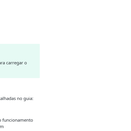
ara carregar o
talhadas no guia:
r o funcionamento
em