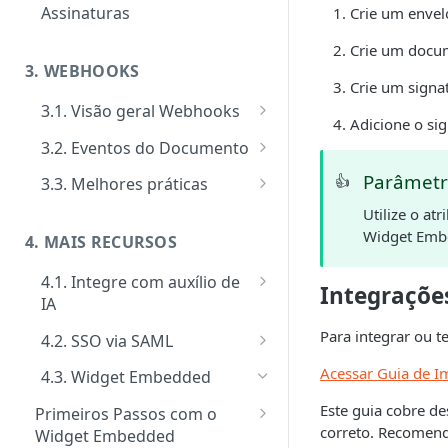
Notificações
Assinaturas
Crie um enve
signatários
Tipos de Requisito de Rubrica
Customizar notificações por
Gerenciamento e consultas de
Crie um docum
Confirmação de visualização
e-mail
Envelopes
3. WEBHOOKS
das notificações
Crie um signa
Eventos
3.1. Visão geral Webhooks
Adicione o sig
Ativação performática: alta
Cadastro de Webhooks via APP
3.2. Eventos do Documento
escala e assincronismo
Cadastro de Webhooks via API
Evento Add Signer
Parâmetr
👍
3.3. Melhores práticas
Regras de finalização de
Evento Attempts by Whatsapp
Segurança de Webhooks
Utilize o at
Envelopes
Exceeded
Widget Emb
4. MAIS RECURSOS
Evento Auto Close
4.1. Integre com auxílio de
Integrações
IA
Evento Cancel
MCP Server
Para integrar ou t
4.2. SSO via SAML
Evento Close
Como implementar SSO via
Acessar Guia de I
4.3. Widget Embedded
Evento Deadline
SAML
Este guia cobre de
Primeiros Passos com o
Evento Document Closed
Implementação na Clicksign
Implementação habilitada
correto. Recomend
Widget Embedded