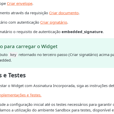
lope
Criar envelope
.
ento através da requisição
Criar documento
.
tário com autenticação
Criar signatário
.
natário o requisito de autenticação
embedded_signature
.
o para carregar o Widget
ributo
retornado no terceiro passo (Criar signatário) acima p
key
edded.
 e Testes
estar o Widget com Assinatura Incorporada, siga as instruções de
mplementações e Testes.
sde a configuração inicial até os testes necessários para garanti
amos a utilização do ambiente Sandbox para testes, disponível 