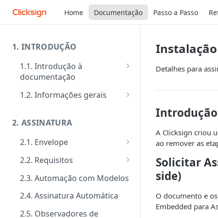
Home
Documentação
Passo a Passo
Re
Instalação
1. INTRODUÇÃO
1.1. Introdução à
Detalhes para ass
documentação
Primeiros passos
1.2. Informações gerais
Veja como funciona na prática
FAQ: Dúvidas comuns
Introdução
2. ASSINATURA
Ferramentas de Teste:
Suporte
A Clicksign criou
Postman e Insomnia
2.1. Envelope
ao remover as eta
Limite de requisições
Guia de criação: O passo a
Solicitar A
2.2. Requisitos
Mensagens de erro
passo padrão
side)
Tipos de requisitos de
2.3. Automação com Modelos
Segurança
Documentos
qualificação
2.4. Assinatura Automática
O documento e os s
Signatários
Tipos de requisitos de
Embedded para As
autenticação
2.5. Observadores de
Tipos de notificações para os