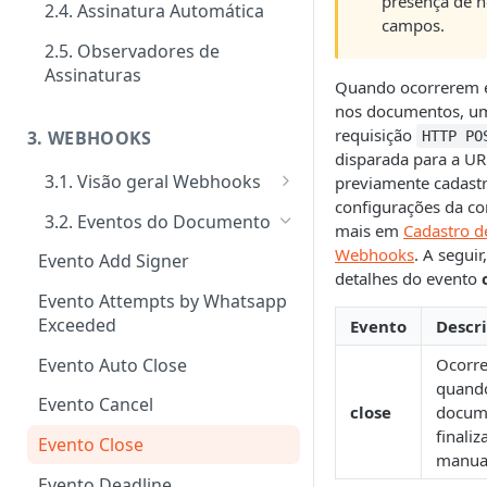
presença de 
2.4. Assinatura Automática
campos.
Signatários
Tipos de requisitos de
autenticação
2.5. Observadores de
Tipos de notificações para os
Notificações
Assinaturas
signatários
Quando ocorrerem 
Tipos de Requisito de Rubrica
Customizar notificações por
Gerenciamento e consultas de
nos documentos, u
Confirmação de visualização
e-mail
Envelopes
requisição
3. WEBHOOKS
HTTP PO
das notificações
disparada para a UR
Eventos
3.1. Visão geral Webhooks
previamente cadast
configurações da co
Ativação performática: alta
Cadastro de Webhooks via APP
3.2. Eventos do Documento
mais em
Cadastro d
escala e assincronismo
Cadastro de Webhooks via API
Webhooks
. A seguir
Evento Add Signer
Regras de finalização de
detalhes do evento
Envelopes
Evento Attempts by Whatsapp
Exceeded
Evento
Descr
Evento Auto Close
Ocorr
quand
Evento Cancel
close
docum
finaliz
Evento Close
manua
Evento Deadline