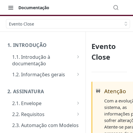
Documentação
Evento Close
Evento
1. INTRODUÇÃO
Close
1.1. Introdução à
documentação
Primeiros passos
1.2. Informações gerais
Veja como funciona na prática
FAQ: Dúvidas comuns
Atenção
🚧
2. ASSINATURA
Ferramentas de Teste:
Suporte
Postman e Insomnia
Com a evoluç
2.1. Envelope
Limite de requisições
sistema, as
Guia de criação: O passo a
informações
2.2. Requisitos
Mensagens de erro
passo padrão
sofrer alteraç
Tipos de requisitos de
2.3. Automação com Modelos
Segurança
Atente-se par
Documentos
qualificação