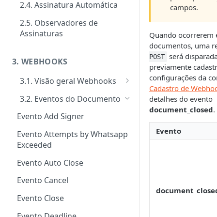
2.4. Assinatura Automática
campos.
Signatários
Tipos de requisitos de
autenticação
2.5. Observadores de
Tipos de notificações para os
Notificações
Assinaturas
Quando ocorrerem 
signatários
Tipos de Requisito de Rubrica
Customizar notificações por
documentos, uma r
Gerenciamento e consultas de
Confirmação de visualização
e-mail
será disparad
Envelopes
POST
3. WEBHOOKS
das notificações
previamente cadast
Eventos
configurações da co
3.1. Visão geral Webhooks
Cadastro de Webho
Ativação performática: alta
Cadastro de Webhooks via APP
3.2. Eventos do Documento
detalhes do evento
escala e assincronismo
document_closed
.
Cadastro de Webhooks via API
Evento Add Signer
Regras de finalização de
Evento
Envelopes
Evento Attempts by Whatsapp
Exceeded
Evento Auto Close
Evento Cancel
document_close
Evento Close
Evento Deadline