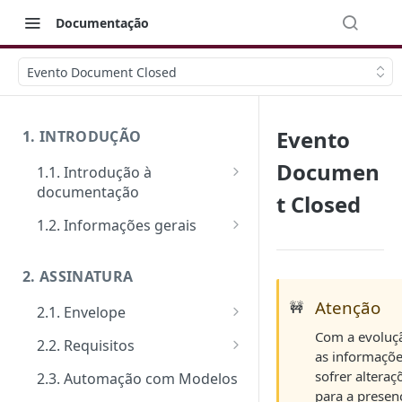
Documentação
Evento Document Closed
Evento
1. INTRODUÇÃO
Documen
1.1. Introdução à
documentação
t Closed
Primeiros passos
1.2. Informações gerais
Veja como funciona na prática
FAQ: Dúvidas comuns
2. ASSINATURA
Ferramentas de Teste:
Suporte
Postman e Insomnia
Atenção
🚧
2.1. Envelope
Limite de requisições
Com a evoluçã
Guia de criação: O passo a
2.2. Requisitos
Mensagens de erro
as informaçõ
passo padrão
Tipos de requisitos de
sofrer alteraç
2.3. Automação com Modelos
Segurança
Documentos
qualificação
para a presen