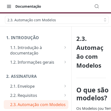
Documentação
2.3. Automação com Modelos
2.3.
1. INTRODUÇÃO
Automaç
1.1. Introdução à
documentação
ão com
Primeiros passos
1.2. Informações gerais
Modelos
Veja como funciona na prática
FAQ: Dúvidas comuns
2. ASSINATURA
Ferramentas de Teste:
Suporte
Postman e Insomnia
2.1. Envelope
Limite de requisições
O que são
Guia de criação: O passo a
2.2. Requisitos
modelos?
Mensagens de erro
passo padrão
Tipos de requisitos de
2.3. Automação com Modelos
Segurança
Documentos
qualificação
Os Modelos (ou Tem