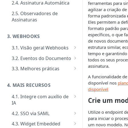
2.4. Assinatura Automática
ferramentas para sim
Signatários
Tipos de requisitos de
agilizar a criação 
autenticação
2.5. Observadores de
Tipos de notificações para os
forma padronizada e 
Notificações
Assinaturas
signatários
Eles permitem a def
Tipos de Requisito de Rubrica
Customizar notificações por
Gerenciamento e consultas de
formato padrão pa
Confirmação de visualização
e-mail
Envelopes
específicos, o que fa
3. WEBHOOKS
das notificações
de novos document
Eventos
estrutura similar, 
3.1. Visão geral Webhooks
tempo e garantindo
Ativação performática: alta
Cadastro de Webhooks via APP
3.2. Eventos do Documento
todos os seus proce
escala e assincronismo
assinatura.
Cadastro de Webhooks via API
Evento Add Signer
3.3. Melhores práticas
Regras de finalização de
A funcionalidade de
Evento Attempts by Whatsapp
Segurança de Webhooks
Envelopes
disponível nos
plan
Exceeded
4. MAIS RECURSOS
disponível
Evento Auto Close
4.1. Integre com auxílio de
Crie um mod
IA
Evento Cancel
MCP Server
Utilize o endpoint d
4.2. SSO via SAML
Evento Close
para iniciar o proce
Como implementar SSO via
4.3. Widget Embedded
um novo modelo. Ne
Evento Deadline
SAML