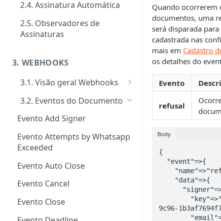
2.4. Assinatura Automática
Quando ocorrerem 
Signatários
Tipos de requisitos de
documentos, uma r
autenticação
2.5. Observadores de
Tipos de notificações para os
será disparada para
Notificações
Assinaturas
signatários
cadastrada nas conf
Tipos de Requisito de Rubrica
Customizar notificações por
Gerenciamento e consultas de
mais em
Cadastro 
Confirmação de visualização
e-mail
Envelopes
os detalhes do eve
3. WEBHOOKS
das notificações
Eventos
3.1. Visão geral Webhooks
Evento
Descr
Ativação performática: alta
Cadastro de Webhooks via APP
3.2. Eventos do Documento
Ocorr
refusal
escala e assincronismo
docum
Cadastro de Webhooks via API
Evento Add Signer
Regras de finalização de
Envelopes
Body
Evento Attempts by Whatsapp
Exceeded
{

  "event"=>{

Evento Auto Close
    "name"=>"refusal",

    "data"=>{

Evento Cancel
      "signer"=>{

        "key"=>"09739802-19bb-4352-
Evento Close
9c96-1b3af7694f7
        "email
Evento Deadline