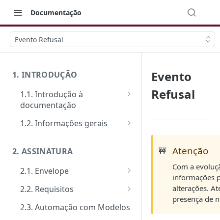
Documentação
Evento Refusal
Evento
1. INTRODUÇÃO
Refusal
1.1. Introdução à
documentação
Primeiros passos
1.2. Informações gerais
Veja como funciona na prática
FAQ: Dúvidas comuns
Atenção
🚧
2. ASSINATURA
Ferramentas de Teste:
Suporte
Postman e Insomnia
Com a evoluçã
2.1. Envelope
Limite de requisições
informações 
Guia de criação: O passo a
alterações. At
2.2. Requisitos
Mensagens de erro
passo padrão
presença de 
Tipos de requisitos de
2.3. Automação com Modelos
Segurança
Documentos
qualificação