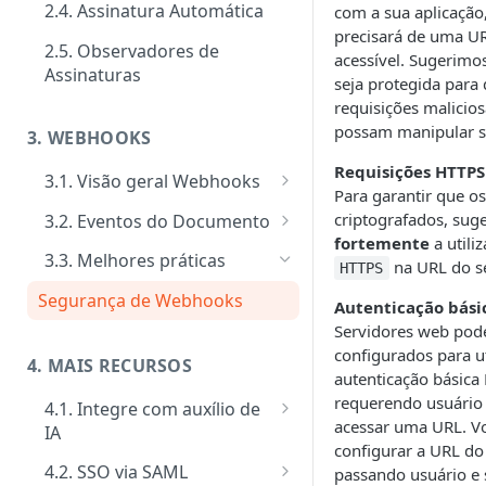
2.4. Assinatura Automática
com a sua aplicação
Signatários
Tipos de requisitos de
precisará de uma UR
autenticação
2.5. Observadores de
Tipos de notificações para os
acessível. Sugerimo
Notificações
Assinaturas
signatários
seja protegida para
Tipos de Requisito de Rubrica
Customizar notificações por
Gerenciamento e consultas de
requisições malicio
Confirmação de visualização
e-mail
Envelopes
possam manipular s
3. WEBHOOKS
das notificações
Eventos
Requisições HTTPS
3.1. Visão geral Webhooks
Para garantir que o
Ativação performática: alta
Cadastro de Webhooks via APP
criptografados, sug
3.2. Eventos do Documento
escala e assincronismo
fortemente
a utili
Cadastro de Webhooks via API
Evento Add Signer
3.3. Melhores práticas
na URL do 
HTTPS
Regras de finalização de
Evento Attempts by Whatsapp
Envelopes
Segurança de Webhooks
Autenticação bási
Exceeded
Servidores web pod
Evento Auto Close
configurados para u
4. MAIS RECURSOS
autenticação básica
Evento Cancel
requerendo usuário
4.1. Integre com auxílio de
acessar uma URL. V
IA
Evento Close
configurar a URL d
MCP Server
4.2. SSO via SAML
Evento Deadline
passando usuário e