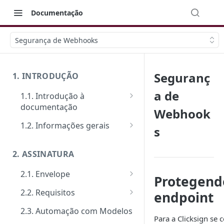
Documentação
Segurança de Webhooks
Seguranç
1. INTRODUÇÃO
a de
1.1. Introdução à
documentação
Webhook
Primeiros passos
1.2. Informações gerais
s
Veja como funciona na prática
FAQ: Dúvidas comuns
2. ASSINATURA
Ferramentas de Teste:
Suporte
Postman e Insomnia
2.1. Envelope
Limite de requisições
Protegend
Guia de criação: O passo a
2.2. Requisitos
endpoint
Mensagens de erro
passo padrão
Tipos de requisitos de
2.3. Automação com Modelos
Segurança
Documentos
qualificação
Para a Clicksign se