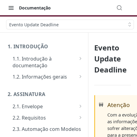
Documentação
Evento Update Deadline
Evento
1. INTRODUÇÃO
Update
1.1. Introdução à
documentação
Deadline
Primeiros passos
1.2. Informações gerais
Veja como funciona na prática
FAQ: Dúvidas comuns
2. ASSINATURA
Ferramentas de Teste:
Suporte
Postman e Insomnia
Atenção
🚧
2.1. Envelope
Limite de requisições
Com a evoluçã
Guia de criação: O passo a
2.2. Requisitos
Mensagens de erro
as informaçõ
passo padrão
Tipos de requisitos de
sofrer alteraç
2.3. Automação com Modelos
Segurança
Documentos
qualificação
para a presen