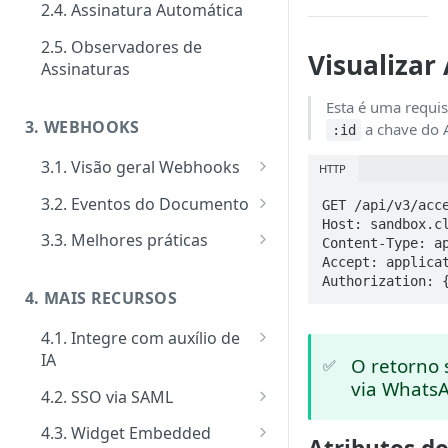
2.4. Assinatura Automática
Signatários
Tipos de requisitos de
autenticação
2.5. Observadores de
Tipos de notificações para os
Visualizar
Notificações
Assinaturas
signatários
Tipos de Requisito de Rubrica
Customizar notificações por
Gerenciamento e consultas de
Esta é uma requi
Confirmação de visualização
e-mail
Envelopes
3. WEBHOOKS
a chave do 
:id
das notificações
Eventos
3.1. Visão geral Webhooks
HTTP
Ativação performática: alta
Cadastro de Webhooks via APP
3.2. Eventos do Documento
GET /api/v3/acce
escala e assincronismo
Host: sandbox.cl
Cadastro de Webhooks via API
Evento Add Signer
3.3. Melhores práticas
Content-Type: ap
Regras de finalização de
Accept: applicat
Evento Attempts by Whatsapp
Segurança de Webhooks
Envelopes
Authorization: 
Exceeded
4. MAIS RECURSOS
Evento Auto Close
4.1. Integre com auxílio de
IA
O retorno 
Evento Cancel
✅
via Whats
MCP Server
4.2. SSO via SAML
Evento Close
Como implementar SSO via
4.3. Widget Embedded
Evento Deadline
SAML