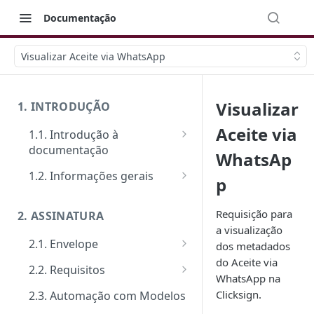
Documentação
Visualizar Aceite via WhatsApp
Visualizar
1. INTRODUÇÃO
Aceite via
1.1. Introdução à
documentação
WhatsAp
Primeiros passos
1.2. Informações gerais
p
Veja como funciona na prática
FAQ: Dúvidas comuns
Requisição para
2. ASSINATURA
Ferramentas de Teste:
Suporte
a visualização
Postman e Insomnia
2.1. Envelope
dos metadados
Limite de requisições
do Aceite via
Guia de criação: O passo a
2.2. Requisitos
Mensagens de erro
WhatsApp na
passo padrão
Tipos de requisitos de
Clicksign.
2.3. Automação com Modelos
Segurança
Documentos
qualificação