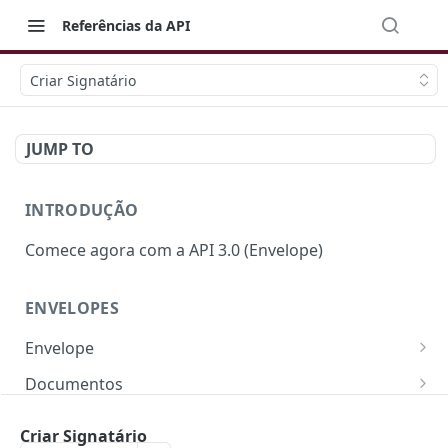
Referências da API
Criar Signatário
JUMP TO
INTRODUÇÃO
Comece agora com a API 3.0 (Envelope)
ENVELOPES
Envelope
Campos e Regras de Negócio
Documentos
Criar Envelope
Campos e Regras de Negócio
POST
Signatários
Criar Signatário