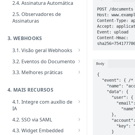
2.4. Assinatura Automática
Signatários
Tipos de requisitos de
POST /documents 
autenticação
2.5. Observadores de
Host: www.exampl
Tipos de notificações para os
Notificações
Assinaturas
Content-Type: ap
signatários
Tipos de Requisito de Rubrica
Accept: applicat
Customizar notificações por
Gerenciamento e consultas de
Event: upload

Confirmação de visualização
e-mail
Envelopes
3. WEBHOOKS
Content-Hmac: 
das notificações
sha256=75417778
Eventos
3.1. Visão geral Webhooks
Ativação performática: alta
Cadastro de Webhooks via APP
3.2. Eventos do Documento
Body
escala e assincronismo
Cadastro de Webhooks via API
Evento Add Signer
3.3. Melhores práticas
{

Regras de finalização de
  "event": { /* Evento que disparou o Webhook */

Evento Attempts by Whatsapp
Segurança de Webhooks
Envelopes
    "name": "acceptance_term_sent",

Exceeded
4. MAIS RECURSOS
    "data": {

      "user": {

Evento Auto Close
4.1. Integre com auxílio de
        "email
IA
	  "name": "John Admin"

Evento Cancel
      },

MCP Server
4.2. SSO via SAML
Evento Close
      "account": {

        "key": "a63c9e1a-de14-4434-b448-ec8601d2186b"

Como implementar SSO via
4.3. Widget Embedded
Evento Deadline
      }

SAML