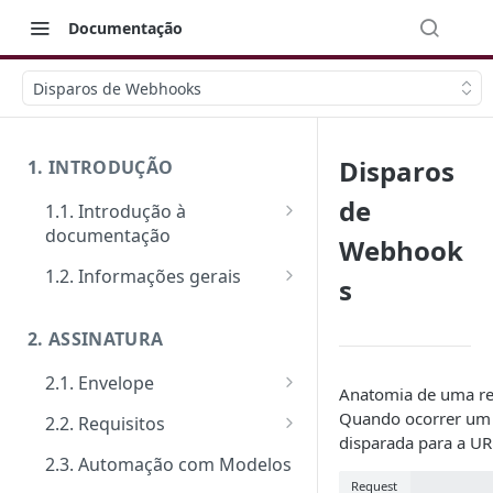
Documentação
Disparos de Webhooks
Disparos
1. INTRODUÇÃO
de
1.1. Introdução à
documentação
Webhook
Primeiros passos
1.2. Informações gerais
s
Veja como funciona na prática
FAQ: Dúvidas comuns
2. ASSINATURA
Ferramentas de Teste:
Suporte
Postman e Insomnia
2.1. Envelope
Limite de requisições
Anatomia de uma r
Guia de criação: O passo a
Quando ocorrer um
2.2. Requisitos
Mensagens de erro
passo padrão
disparada para a UR
Tipos de requisitos de
2.3. Automação com Modelos
Segurança
Documentos
qualificação
Request