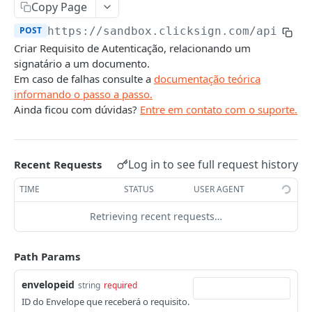
Listar Envelopes
Listar Documentos
Campos e Regras de Negócio
GET
GET
Requisitos
Copy Page
Ativar e Editar Envelope
Criar Documento por Upload
Listar Signatários
PATCH
POST
GET
POST
https://sandbox.clicksign.com/api/v3
/
Listar Requisitos
GET
Criar Requisito de Autenticação, relacionando um
Detalhes do Envelope
Criar Documento por Modelo
Criar Signatário
POST
POST
GET
Criar Requisito de Qualificação
POST
signatário a um documento.
Excluir Envelope
Criar Documento por Duplicar
Detalhes do Signatário
Em caso de falhas consulte a
documentação teórica
POST
DEL
GET
Criar Requisito de Autenticação
POST
informando o passo a passo.
Editar Documento
Excluir Signatário
PATCH
DEL
Criar Requisito de Rubrica
Ainda ficou com dúvidas?
Entre em contato com o suporte.
POST
Detalhes do Documento
GET
Detalhes do Requisito
GET
Excluir Documento
DEL
Excluir Requisito
DEL
Log in to see full request history
Recent Requests
Observadores de Assinaturas
TIME
STATUS
USER AGENT
Listar Observadores do Envelope
GET
Notificações
Retrieving recent requests…
Criar Observador da Assinatura
Campos e Regras de Negócio
POST
COMPLEMENTARES
Path Params
Excluir Observador
Notificar um Signatário
POST
DEL
Eventos
Campos e Regras de Negócio
Notificar Signatários do Envelope
envelopeid
POST
string
required
Eventos de um Documento
GET
ID do Envelope que receberá o requisito.
Webhooks