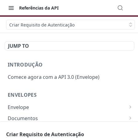
Referências da API
Criar Requisito de Autenticação
JUMP TO
INTRODUÇÃO
Comece agora com a API 3.0 (Envelope)
ENVELOPES
Envelope
Campos e Regras de Negócio
Documentos
Criar Envelope
Campos e Regras de Negócio
POST
Signatários
Criar Requisito de Autenticação