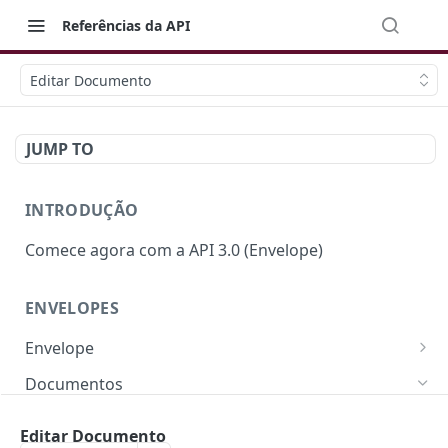
Referências da API
Editar Documento
JUMP TO
INTRODUÇÃO
Comece agora com a API 3.0 (Envelope)
ENVELOPES
Envelope
Campos e Regras de Negócio
Documentos
Criar Envelope
POST
Campos e Regras de Negócio
Editar Documento