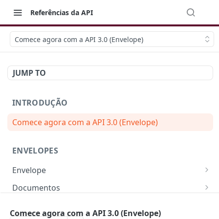
Referências da API
Comece agora com a API 3.0 (Envelope)
JUMP TO
INTRODUÇÃO
Comece agora com a API 3.0 (Envelope)
ENVELOPES
Envelope
Campos e Regras de Negócio
Documentos
Criar Envelope
Campos e Regras de Negócio
POST
Signatários
Comece agora com a API 3.0 (Envelope)