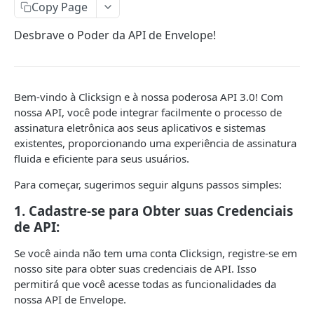
Listar Envelopes
Listar Documentos
Campos e Regras de Negócio
GET
GET
Requisitos
Copy Page
Ativar e Editar Envelope
Criar Documento por Upload
Listar Signatários
Listar Requisitos
PATCH
POST
GET
GET
Observadores de Assinaturas
Desbrave o Poder da API de Envelope!
Detalhes do Envelope
Criar Documento por Modelo
Criar Signatário
Criar Requisito de Qualificação
Listar Observadores do Envelope
POST
POST
POST
GET
GET
Notificações
Excluir Envelope
/envelopes/{id_do_envelope}/documents
Detalhes do Signatário
Criar Requisito de Autenticação
Criar Observador da Assinatura
Campos e Regras de Negócio
POST
POST
POST
DEL
GET
Bem-vindo à Clicksign e à nossa poderosa API 3.0! Com
COMPLEMENTARES
Editar Documento
Excluir Signatário
Criar Requisito de Rubrica
Excluir Observador
Notificar um Signatário
PATCH
POST
POST
DEL
DEL
nossa API, você pode integrar facilmente o processo de
Eventos
assinatura eletrônica aos seus aplicativos e sistemas
Detalhes do Documento
Detalhes do Requisito
Campos e Regras de Negócio
Notificar Signatários do Envelope
POST
GET
GET
existentes, proporcionando uma experiência de assinatura
Eventos de um Documento
GET
Webhooks
Excluir Documento
Excluir Requisito
DEL
DEL
fluida e eficiente para seus usuários.
/envelopes/{envelopeid}/documents/{docume
Listar Webhooks
POST
GET
Modelos
Para começar, sugerimos seguir alguns passos simples:
ntid}/events
/webhooks
Listar Modelos
POST
GET
Operações de Requisitos em Massa
1. Cadastre-se para Obter suas Credenciais
/envelopes/{envelope_id}/documents/{docum
POST
/webhooks/{webhook_id}
Criar Modelo
Criação e Exclusão de Requisitos
de API:
POST
POST
GET
ent_id}/events
Pastas
/webhooks/{webhookid}
Editar Modelo
Listar Pastas
PATCH
PATCH
GET
Se você ainda não tem uma conta Clicksign, registre-se em
Termo Assinatura Automática
nosso site para obter suas credenciais de API. Isso
/webhooks/{id}
Detalhes do Modelo
Criar Pasta
/auto_signature/terms
POST
POST
DEL
GET
permitirá que você acesse todas as funcionalidades da
GESTÃO DE ACESSO
nossa API de Envelope.
Excluir Modelo
Detalhes de uma Pasta
DEL
GET