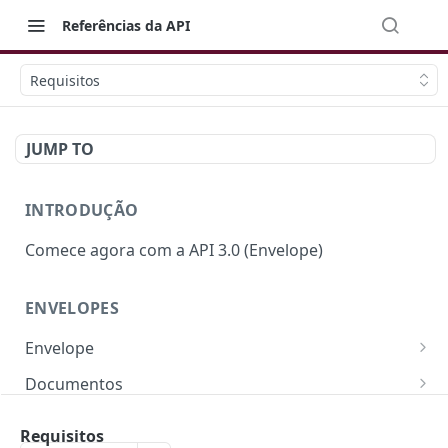
Referências da API
Requisitos
JUMP TO
INTRODUÇÃO
Comece agora com a API 3.0 (Envelope)
ENVELOPES
Envelope
Campos e Regras de Negócio
Documentos
Criar Envelope
Campos e Regras de Negócio
POST
Signatários
Requisitos