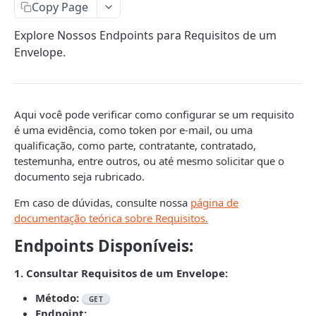
Listar Envelopes
Listar Documentos
Campos e Regras de Negócio
GET
GET
Requisitos
Copy Page
Ativar e Editar Envelope
Criar Documento por Upload
Listar Signatários
PATCH
POST
GET
Listar Requisitos
GET
Explore Nossos Endpoints para Requisitos de um
Envelope.
Detalhes do Envelope
Criar Documento por Modelo
Criar Signatário
POST
POST
GET
Criar Requisito de Qualificação
POST
Excluir Envelope
/envelopes/{id_do_envelope}/documents
Detalhes do Signatário
POST
DEL
GET
Criar Requisito de Autenticação
POST
Editar Documento
Excluir Signatário
PATCH
DEL
Criar Requisito de Rubrica
POST
Aqui você pode verificar como configurar se um requisito
é uma evidência, como token por e-mail, ou uma
Detalhes do Documento
GET
Detalhes do Requisito
GET
qualificação, como parte, contratante, contratado,
Excluir Documento
DEL
testemunha, entre outros, ou até mesmo solicitar que o
Excluir Requisito
DEL
documento seja rubricado.
Observadores de Assinaturas
Em caso de dúvidas, consulte nossa
página de
Listar Observadores do Envelope
GET
Notificações
documentação teórica sobre Requisitos.
Criar Observador da Assinatura
Campos e Regras de Negócio
POST
Endpoints Disponíveis:
COMPLEMENTARES
Excluir Observador
Notificar um Signatário
POST
DEL
1. Consultar Requisitos de um Envelope:
Eventos
Campos e Regras de Negócio
Notificar Signatários do Envelope
POST
Método:
GET
Eventos de um Documento
GET
Webhooks
Endpoint: