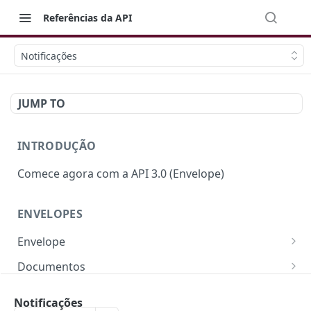
Referências da API
Notificações
JUMP TO
INTRODUÇÃO
Comece agora com a API 3.0 (Envelope)
ENVELOPES
Envelope
Campos e Regras de Negócio
Documentos
Criar Envelope
Campos e Regras de Negócio
POST
Signatários
Notificações