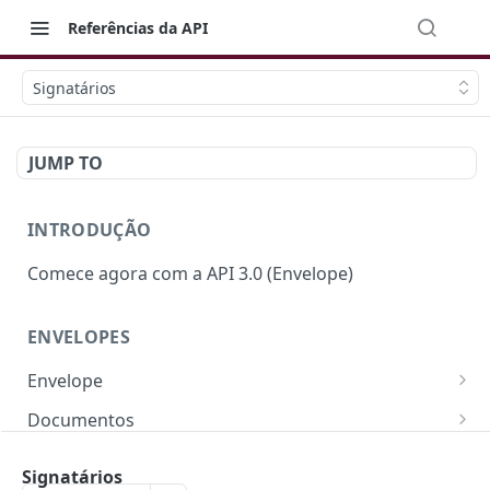
Referências da API
Signatários
JUMP TO
INTRODUÇÃO
Comece agora com a API 3.0 (Envelope)
ENVELOPES
Envelope
Campos e Regras de Negócio
Documentos
Criar Envelope
Campos e Regras de Negócio
POST
Signatários
Signatários