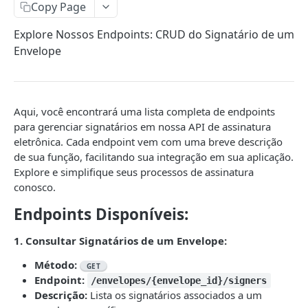
Listar Envelopes
Listar Documentos
GET
GET
Campos e Regras de Negócio
Copy Page
Ativar e Editar Envelope
Criar Documento por Upload
PATCH
POST
Listar Signatários
GET
Explore Nossos Endpoints: CRUD do Signatário de um
Envelope
Detalhes do Envelope
Criar Documento por Modelo
POST
GET
Criar Signatário
POST
Excluir Envelope
/envelopes/{id_do_envelope}/documents
POST
DEL
Detalhes do Signatário
GET
Editar Documento
PATCH
Excluir Signatário
DEL
Aqui, você encontrará uma lista completa de endpoints
para gerenciar signatários em nossa API de assinatura
Detalhes do Documento
GET
Requisitos
eletrônica. Cada endpoint vem com uma breve descrição
Excluir Documento
Listar Requisitos
DEL
GET
de sua função, facilitando sua integração em sua aplicação.
Observadores de Assinaturas
Explore e simplifique seus processos de assinatura
Criar Requisito de Qualificação
Listar Observadores do Envelope
POST
GET
Notificações
conosco.
Criar Requisito de Autenticação
Criar Observador da Assinatura
Campos e Regras de Negócio
POST
POST
Endpoints Disponíveis:
COMPLEMENTARES
Criar Requisito de Rubrica
Excluir Observador
Notificar um Signatário
POST
POST
DEL
1. Consultar Signatários de um Envelope:
Eventos
Detalhes do Requisito
Campos e Regras de Negócio
Notificar Signatários do Envelope
POST
GET
Método:
GET
Eventos de um Documento
GET
Webhooks
Excluir Requisito
Endpoint:
DEL
/envelopes/{envelope_id}/signers
Descrição:
Lista os signatários associados a um
/envelopes/{envelopeid}/documents/{docume
Listar Webhooks
POST
GET
Modelos