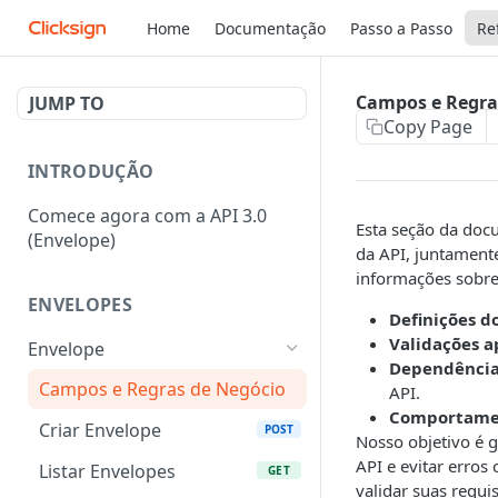
Home
Documentação
Passo a Passo
Re
Campos e Regra
JUMP TO
Copy Page
INTRODUÇÃO
Comece agora com a API 3.0
Esta seção da doc
(Envelope)
da API, juntament
informações sobre
ENVELOPES
Definições d
Validações a
Envelope
Dependências
Campos e Regras de Negócio
API.
Comportame
Criar Envelope
POST
Nosso objetivo é 
API e evitar erros
Listar Envelopes
GET
validar suas requis