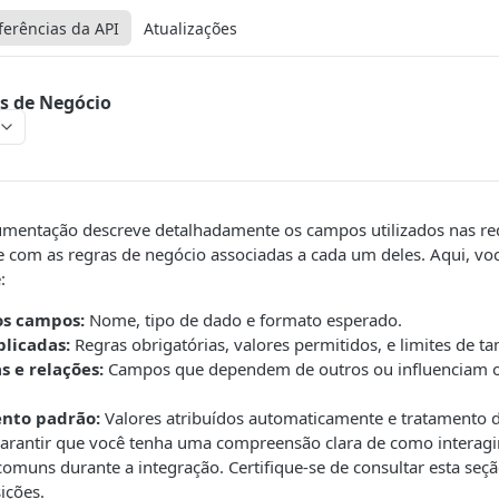
ferências da API
Atualizações
s de Negócio
umentação descreve detalhadamente os campos utilizados nas req
e com as regras de negócio associadas a cada um deles. Aqui, vo
:
os campos:
Nome, tipo de dado e formato esperado.
plicadas:
Regras obrigatórias, valores permitidos, e limites de t
 e relações:
Campos que dependem de outros ou influenciam 
nto padrão:
Valores atribuídos automaticamente e tratamento d
garantir que você tenha uma compreensão clara de como interag
 comuns durante a integração. Certifique-se de consultar esta seç
ições.