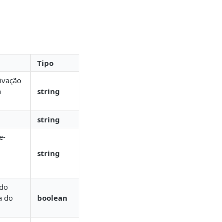
Tipo
ivação
a
string
string
e-
string
ado
a do
boolean