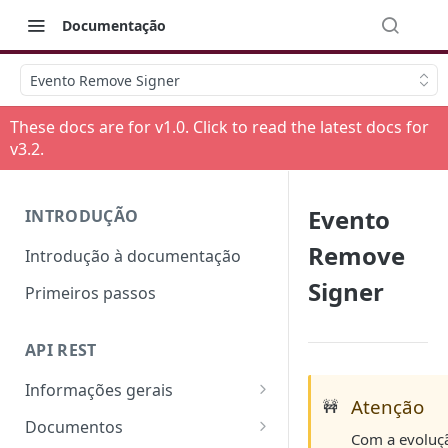
Documentação
Evento Remove Signer
These docs are for v
1.0
. Click to read the latest docs for
v
3.2
.
Evento
INTRODUÇÃO
Remove
Introdução à documentação
Signer
Primeiros passos
API REST
Informações gerais
Atenção
🚧
Mensagens de erro
Documentos
Com a evoluçã