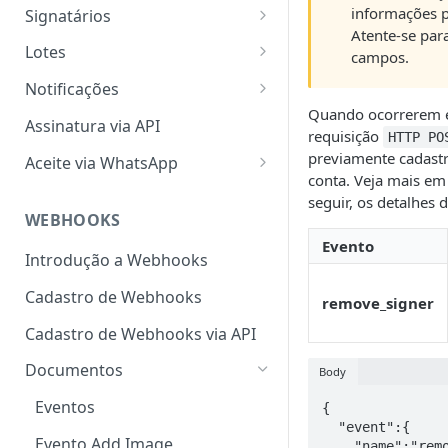
Segurança
Criar documento via upload
informações p
Signatários
Atente-se par
Limite de requisições
Criar modelo via upload
Criar signatário
Lotes
campos.
Criar documento via Modelos
Visualizar signatário
Criar lote
Notificações
Quando ocorrerem 
Visualizar documento
Adicionar signatário a
Solicitar assinatura por e-mail
Assinatura via API
requisição
documento
HTTP PO
Visualizar todos os
Solicitar assinatura por
previamente cadastr
Aceite via WhatsApp
documentos
Remover signatário de
Whatsapp
conta. Veja mais e
Criando um Aceite via
documento
seguir, os detalhes
Configurar documento
Solicitar assinatura por SMS
WhatsApp
WEBHOOKS
Excluir signatário
Evento
Finalizar documento
Visualizar Aceite via WhatsApp
Introdução a Webhooks
Listar contatos da agenda
Cancelar documento
Visualizar todos os aceites
Cadastro de Webhooks
remove_signer
Visualizar todos os signatários
enviados através do Aceite via
Duplicar documento
WhatsApp
Cadastro de Webhooks via API
Excluir documento
Cancelar envio do Aceite via
Documentos
Body
WhatsApp
Eventos
{

  "event":{

Evento Add Image
    "name":"remove_signer",
